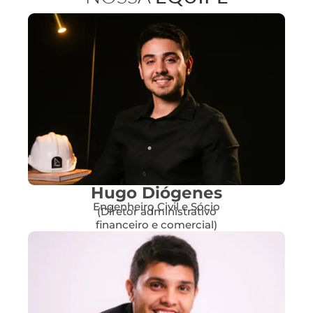
Hugo Diógenes
Engenheiro Civil e Sócio
(Diretor administrativo
financeiro e comercial)